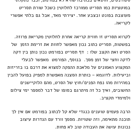
סטודנטים, חוטאים בכתיבה שהיא לא בפורמט, וכבר נתקלתי
במוטציות כמו תסריט ממורכז לחלוטין כשכל שורת תסריט
מעוצבת בפונט ובצבע אחר. יצירתי מאד, אבל גם בלתי אפשרי
לקריאה.
לקרוא תסריט זו חווית קריאה אחרת לחלוטין מקריאת פרוזה.
בפשטות, תסריט כתוב נכון מאפשר לחוות את זרימת הזמן של
הסרט ואת הקצב שלו : דף תסריט בפורמט נכון נותן בין דקה
לדקה וחצי של זמן מסך. בנוסף, הפורמט מאפשר לבעלי
המקצוע האמונים על מלאכת ההפקה למצוא את דרכם בו בזריזות
וביעילות. לדוגמא – כותרת הסצנה מאפשרת למפיק בפועל להבין
במהירות מהו נפח הפנים/חוץ של הסרט, מהם הלוקיישנים
החשובים, ואיך כל זה מיתרגם בסופו של דבר למספר ימי צילום
ולמימדי תקציב.
הרבה פעמים טוענים כנגדי שלא קל לכתוב בפורמט אם אין לך
תוכנה מתאימה, וזה שטויות. מסמך וורד עם הגדרות עיצוב
נכונות עושה את העבודה טוב לא פחות.