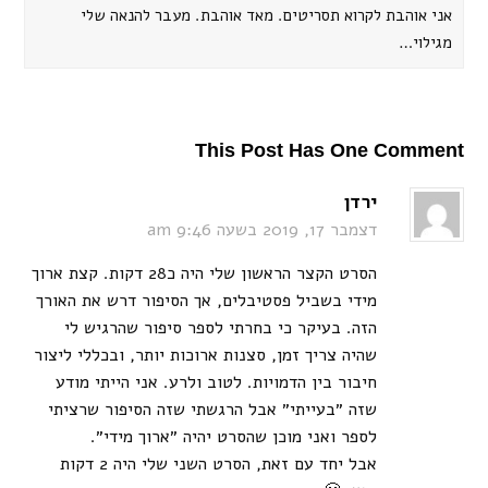
אני אוהבת לקרוא תסריטים. מאד אוהבת. מעבר להנאה שלי
מגילוי…
This Post Has One Comment
ירדן
דצמבר 17, 2019 בשעה 9:46 am
הסרט הקצר הראשון שלי היה כ28 דקות. קצת ארוך
מידי בשביל פסטיבלים, אך הסיפור דרש את האורך
הזה. בעיקר כי בחרתי לספר סיפור שהרגיש לי
שהיה צריך זמן, סצנות ארוכות יותר, ובכללי ליצור
חיבור בין הדמויות. לטוב ולרע. אני הייתי מודע
שזה ״בעייתי״ אבל הרגשתי שזה הסיפור שרציתי
לספר ואני מוכן שהסרט יהיה ״ארוך מידי״.
אבל יחד עם זאת, הסרט השני שלי היה 2 דקות