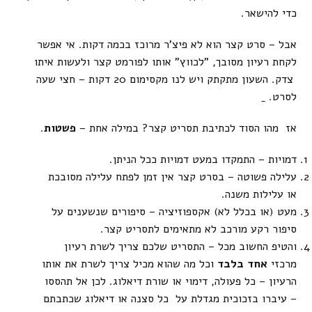
כדי להישאר.
אבל – סרט קצר הוא לא פיצ'ר מרוכז בכמה דקות. אי אפשר
לקחת רעיון מסובך, "לכווץ" אותו לפורמט קצר ולעשות איתו
צדק. השעון מתקתק ויש לנו מקסימום 20 דקות – חצי שעה
לסרט.
אז מהו הסוד לכתיבת תסריט קצר? במילה אחת –
פשטות
.
דמויות – התמקדו במעט דמויות ככל הניתן.
עלילה פשוטה – בסרט קצר אין זמן לפתח עלילה מסובכת
או עלילות משנה.
מעט (או בכלל לא) אקספוזיציה – סיפורים שנשענים על
סיפור רקע מורכב לא מתאימים לתסריט קצר.
והטיפ החשוב מכל – התסריט שלכם צריך לשרת רעיון
מרכזי
אחד
בלבד
וכל מה שהוא מכיל צריך לשרת את אותו
הרעיון – כל פעולה, דימוי או שורת דיאלוג. לכן אל תהססו
– עיברו בזכוכית מגדלת על כל סצנה או דיאלוג שכתבתם